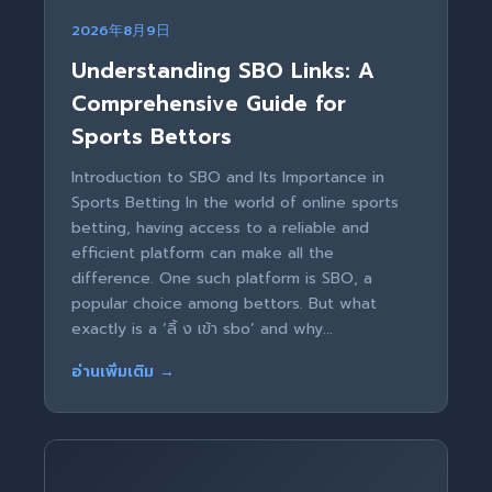
2026年8月9日
Understanding SBO Links: A
Comprehensive Guide for
Sports Bettors
Introduction to SBO and Its Importance in
Sports Betting In the world of online sports
betting, having access to a reliable and
efficient platform can make all the
difference. One such platform is SBO, a
popular choice among bettors. But what
exactly is a ‘ลิ้ ง เข้า sbo’ and why...
อ่านเพิ่มเติม →