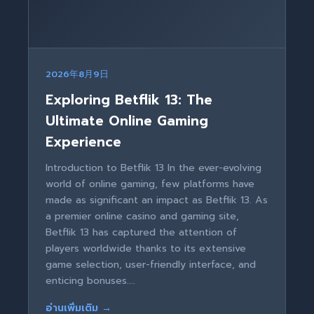
2026年8月9日
Exploring Betflik 13: The
Ultimate Online Gaming
Experience
Introduction to Betflik 13 In the ever-evolving
world of online gaming, few platforms have
made as significant an impact as Betflik 13. As
a premier online casino and gaming site,
Betflik 13 has captured the attention of
players worldwide thanks to its extensive
game selection, user-friendly interface, and
enticing bonuses....
อ่านเพิ่มเติม →