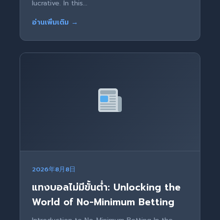
lucrative. In this...
อ่านเพิ่มเติม →
2026年8月8日
แทงบอลไม่มีขั้นต่ำ: Unlocking the
World of No-Minimum Betting