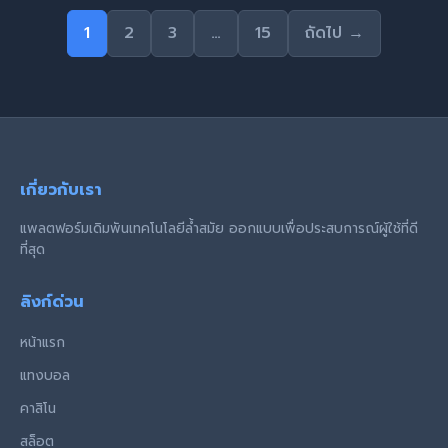
Posts
1
2
3
…
15
ถัดไป →
pagination
เกี่ยวกับเรา
แพลตฟอร์มเดิมพันเทคโนโลยีล้ำสมัย ออกแบบเพื่อประสบการณ์ผู้ใช้ที่ดี
ที่สุด
ลิงก์ด่วน
หน้าแรก
แทงบอล
คาสิโน
สล็อต