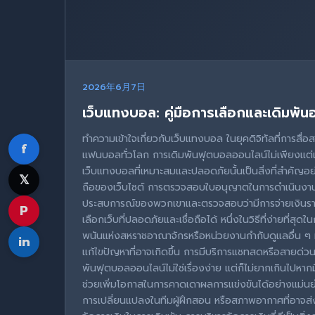
2026年6月7日
เว็บแทงบอล: คู่มือการเลือกและเดิมพัน
ทำความเข้าใจเกี่ยวกับเว็บแทงบอล ในยุคดิจิทัลที่การสื่อส
f
แฟนบอลทั่วโลก การเดิมพันฟุตบอลออนไลน์ไม่เพียงแต่เพิ
เว็บแทงบอลที่เหมาะสมและปลอดภัยนั้นเป็นสิ่งที่สำคัญอย่
𝕏
ถือของเว็บไซต์ การตรวจสอบใบอนุญาตในการดำเนินงานแล
ประสบการณ์ของพวกเขาและตรวจสอบว่ามีการจ่ายเงินรางวัล
P
เลือกเว็บที่ปลอดภัยและเชื่อถือได้ หนึ่งในวิธีที่ง่า
พนันแห่งสหราชอาณาจักรหรือหน่วยงานกำกับดูแลอื่น ๆ ที่
in
แก้ไขปัญหาที่อาจเกิดขึ้น การมีบริการแชทสดหรือสายด่วนเ
พันฟุตบอลออนไลน์ไม่ใช่เรื่องง่าย แต่ก็ไม่ยากเกินไปหาก
ช่วยเพิ่มโอกาสในการคาดเดาผลการแข่งขันได้อย่างแม่นยำ ห
การเปลี่ยนแปลงในทีมผู้ฝึกสอน หรือสภาพอากาศที่อาจส่ง