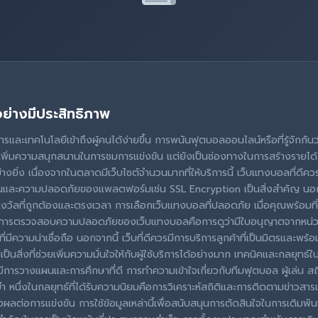
อย่างมีประสิทธิภาพ
ารและเทคโนโลยีเข้าถึงผู้คนได้ง่ายขึ้น การพนันฟุตบอลออนไลน์หรือที่รู้จักกันว
่มความสนุกสนานในการชมการแข่งขัน แต่ยังเป็นช่องทางในการสร้างรายได้สำหรับ
างยิ่ง เนื่องจากในตลาดมีเว็บไซต์จำนวนมากที่ให้บริการนี้ เว็บแทงบอลที่ดีค
ะความปลอดภัยของแพลตฟอร์มเช่น SSL Encryption เป็นสิ่งสำคัญ นอกจากนี้
ที่ถูกต้องและตรงเวลา การเลือกเว็บแทงบอลที่ปลอดภัย เมื่อคุณพร้อมที่จะเร
ยที่สุดในการตรวจสอบความปลอดภัยของเว็บแทงบอลคือการดูว่ามีใบอนุญาตจากหน่
มีความน่าเชื่อถือ นอกจากนี้ เว็บที่ดีควรมีการบริการลูกค้าที่เป็นมิตรและพ
ป็นสิ่งที่ช่วยเพิ่มความมั่นใจให้กับผู้ใช้บริการได้อย่างมาก เทคนิคและกลยุ
มีการวางแผนและการศึกษาที่ดี การทำความเข้าใจเกี่ยวกับทีมฟุตบอล ผู้เล่น ส
นึ่งในกลยุทธ์ที่ได้รับความนิยมคือการวิเคราะห์สถิติและการติดตามข่าวสารเกี
ผลต่อการแข่งขัน การใช้ข้อมูลเหล่านี้เพื่อสนับสนุนการตัดสินใจในการเดิมพั