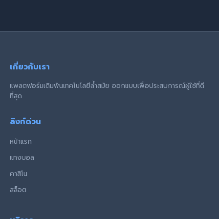
เกี่ยวกับเรา
แพลตฟอร์มเดิมพันเทคโนโลยีล้ำสมัย ออกแบบเพื่อประสบการณ์ผู้ใช้ที่ดี
ที่สุด
ลิงก์ด่วน
หน้าแรก
แทงบอล
คาสิโน
สล็อต