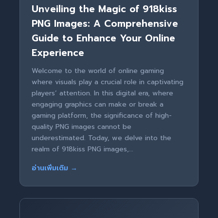
Unveiling the Magic of 918kiss
PNG Images: A Comprehensive
Guide to Enhance Your Online
Experience
Welcome to the world of online gaming
where visuals play a crucial role in captivating
players’ attention. In this digital era, where
engaging graphics can make or break a
gaming platform, the significance of high-
quality PNG images cannot be
underestimated. Today, we delve into the
realm of 918kiss PNG images,...
อ่านเพิ่มเติม →