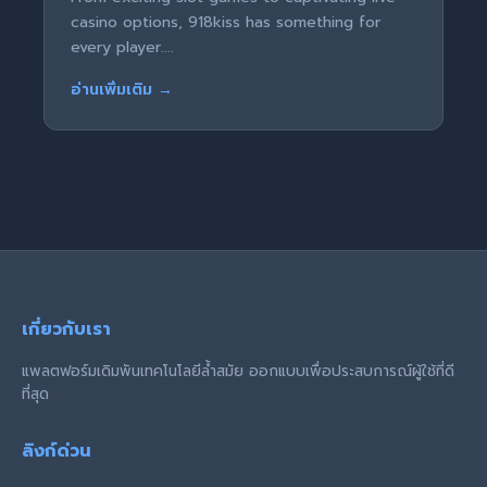
casino options, 918kiss has something for
every player....
อ่านเพิ่มเติม →
เกี่ยวกับเรา
แพลตฟอร์มเดิมพันเทคโนโลยีล้ำสมัย ออกแบบเพื่อประสบการณ์ผู้ใช้ที่ดี
ที่สุด
ลิงก์ด่วน