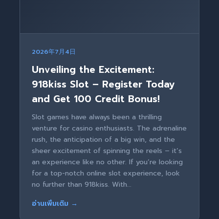
2026年7月4日
Unveiling the Excitement:
918kiss Slot – Register Today
and Get 100 Credit Bonus!
Slot games have always been a thrilling
venture for casino enthusiasts. The adrenaline
rush, the anticipation of a big win, and the
sheer excitement of spinning the reels – it’s
an experience like no other. If you’re looking
for a top-notch online slot experience, look
no further than 918kiss. With...
อ่านเพิ่มเติม →