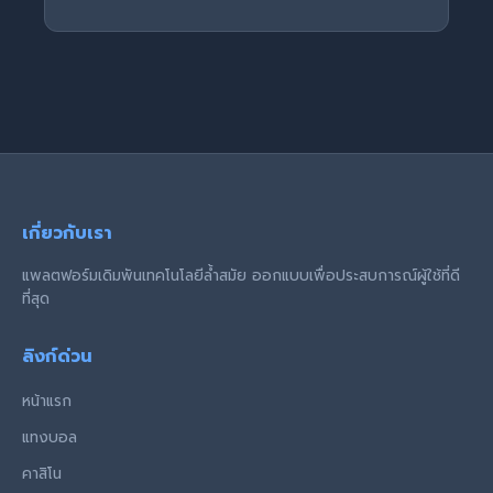
เกี่ยวกับเรา
แพลตฟอร์มเดิมพันเทคโนโลยีล้ำสมัย ออกแบบเพื่อประสบการณ์ผู้ใช้ที่ดี
ที่สุด
ลิงก์ด่วน
หน้าแรก
แทงบอล
คาสิโน