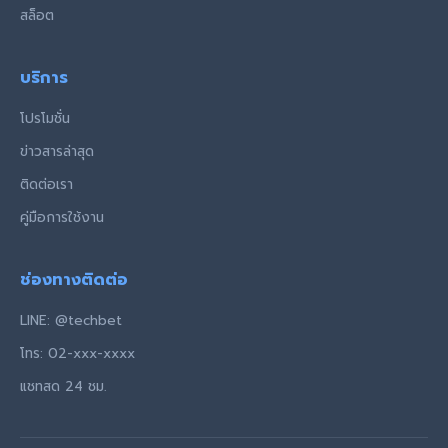
สล็อต
บริการ
โปรโมชั่น
ข่าวสารล่าสุด
ติดต่อเรา
คู่มือการใช้งาน
ช่องทางติดต่อ
LINE: @techbet
โทร: 02-xxx-xxxx
แชทสด 24 ชม.