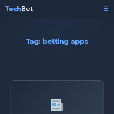
Tech
Bet
☰
Tag:
betting apps