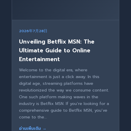
2026年7月28日
Unveiling Betflix MSN: The
Ultimate Guide to Online
Entertainment
Welcome to the digital era, where
entertainment is just a click away. In this
digital age, streaming platforms have
revolutionized the way we consume content.
One such platform making waves in the
industry is Betflix MSN. If you’re looking for a
comprehensive guide to Betflix MSN, you’ve
come to the...
อ่านเพิ่มเติม →