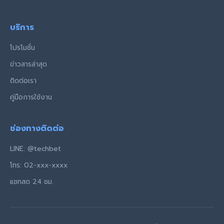
บริการ
โปรโมชั่น
ข่าวสารล่าสุด
ติดต่อเรา
คู่มือการใช้งาน
ช่องทางติดต่อ
LINE: @techbet
โทร: 02-xxx-xxxx
แชทสด 24 ชม.