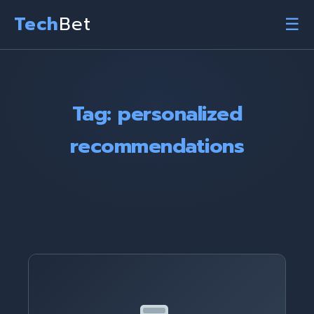
Tech
Bet
☰
Tag:
personalized
recommendations