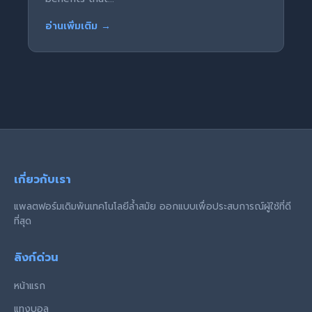
อ่านเพิ่มเติม →
เกี่ยวกับเรา
แพลตฟอร์มเดิมพันเทคโนโลยีล้ำสมัย ออกแบบเพื่อประสบการณ์ผู้ใช้ที่ดี
ที่สุด
ลิงก์ด่วน
หน้าแรก
แทงบอล