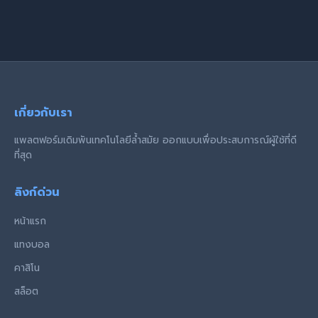
เกี่ยวกับเรา
แพลตฟอร์มเดิมพันเทคโนโลยีล้ำสมัย ออกแบบเพื่อประสบการณ์ผู้ใช้ที่ดี
ที่สุด
ลิงก์ด่วน
หน้าแรก
แทงบอล
คาสิโน
สล็อต