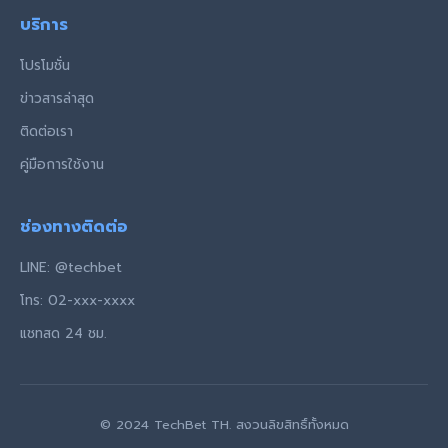
บริการ
โปรโมชั่น
ข่าวสารล่าสุด
ติดต่อเรา
คู่มือการใช้งาน
ช่องทางติดต่อ
LINE: @techbet
โทร: 02-xxx-xxxx
แชทสด 24 ชม.
© 2024 TechBet TH. สงวนลิขสิทธิ์ทั้งหมด