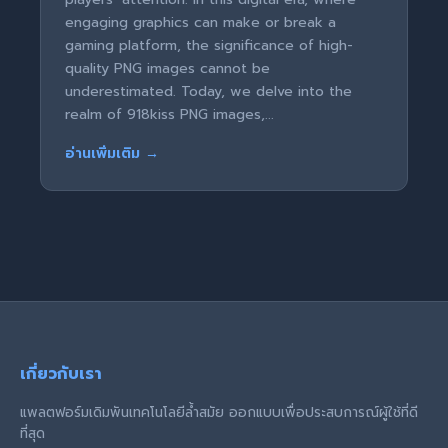
engaging graphics can make or break a
gaming platform, the significance of high-
quality PNG images cannot be
underestimated. Today, we delve into the
realm of 918kiss PNG images,...
อ่านเพิ่มเติม →
เกี่ยวกับเรา
แพลตฟอร์มเดิมพันเทคโนโลยีล้ำสมัย ออกแบบเพื่อประสบการณ์ผู้ใช้ที่ดี
ที่สุด