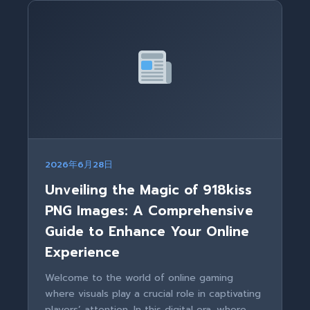
2026年6月28日
Unveiling the Magic of 918kiss
PNG Images: A Comprehensive
Guide to Enhance Your Online
Experience
Welcome to the world of online gaming
where visuals play a crucial role in captivating
players’ attention. In this digital era, where