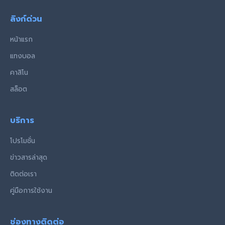
ลิงก์ด่วน
หน้าแรก
แทงบอล
คาสิโน
สล็อต
บริการ
โปรโมชั่น
ข่าวสารล่าสุด
ติดต่อเรา
คู่มือการใช้งาน
ช่องทางติดต่อ