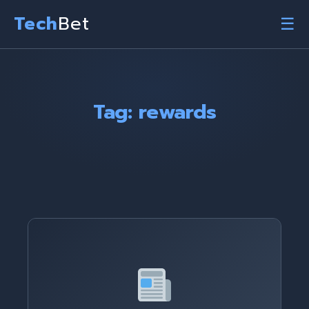
Tech
Bet
☰
Tag:
rewards