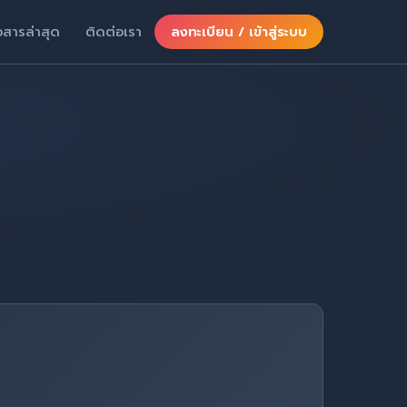
วสารล่าสุด
ติดต่อเรา
ลงทะเบียน / เข้าสู่ระบบ