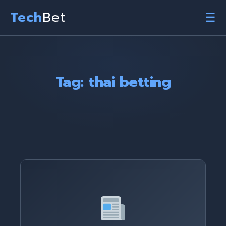
Tech
Bet
☰
Tag:
thai betting