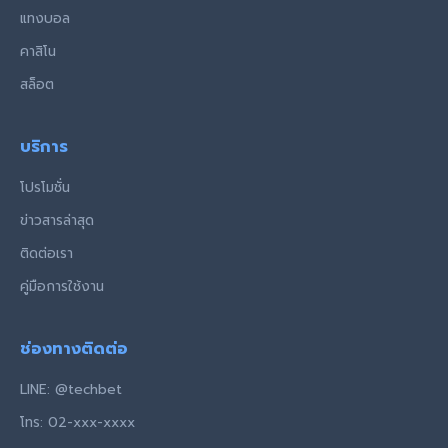
แทงบอล
คาสิโน
สล็อต
บริการ
โปรโมชั่น
ข่าวสารล่าสุด
ติดต่อเรา
คู่มือการใช้งาน
ช่องทางติดต่อ
LINE: @techbet
โทร: 02-xxx-xxxx