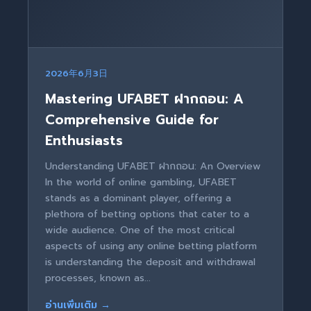
2026年6月3日
Mastering UFABET ฝากถอน: A
Comprehensive Guide for
Enthusiasts
Understanding UFABET ฝากถอน: An Overview
In the world of online gambling, UFABET
stands as a dominant player, offering a
plethora of betting options that cater to a
wide audience. One of the most critical
aspects of using any online betting platform
is understanding the deposit and withdrawal
processes, known as...
อ่านเพิ่มเติม →