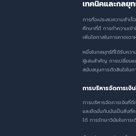
เทคนิคและกลยุท
การที่จะประสบความสำเร็จ
ศึกษาที่ดี การทำความเข้า
เพิ่มโอกาสในการคาดเดาผ
หนึ่งในกลยุทธ์ที่ได้รับค
ผู้เล่นสำคัญ การเปลี่ยนแ
สนับสนุนการตัดสินใจในกา
การบริหารจัดการเงิน
การบริหารจัดการเงินที่ด
และยึดมั่นกับมันเป็นสิ่
ได้ การรักษาวินัยในการเด