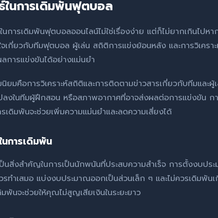
ธ์ในการเดิมพันฟุตบอล
ในการเดิมพันฟุตบอลออนไลน์ไม่ใช่เรื่องง่าย แต่ก็ไม่ยากเกินไป
ใจเกี่ยวกับทีมฟุตบอล ผู้เล่น สถิติการแข่งย้อนหลัง และการวิเครา
ลการแข่งขันได้อย่างแม่นยำ
วามนิยมคือการวิเคราะห์สถิติและการติดตามข่าวสารเกี่ยวกับทีมและผู
ปลงในทีมผู้ฝึกสอน หรือสภาพอากาศที่อาจส่งผลต่อการแข่งขัน การใช้
รเดิมพันจะช่วยเพิ่มความแม่นยำและลดความเสี่ยงได้
ในการเดิมพัน
ีเป็นสิ่งสำคัญในการเป็นนักพนันที่ประสบความสำเร็จ การตั้งงบป
งที่ควรทำเสมอ แบ่งงบประมาณออกเป็นส่วนเล็ก ๆ และไม่ควรเดิมพันเก
ิมพันจะช่วยให้คุณไม่สูญเสียเงินในระยะยาว