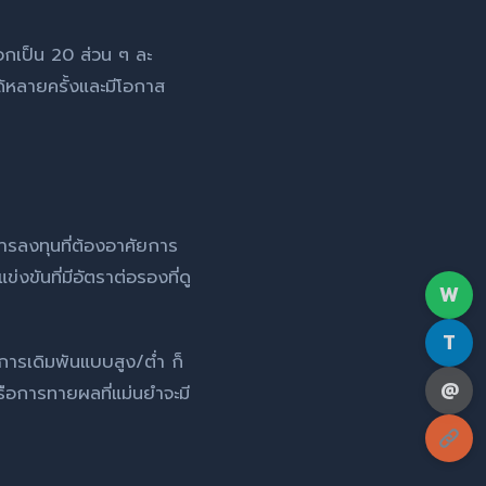
กเป็น 20 ส่วน ๆ ละ
ด้หลายครั้งและมีโอกาส
ารลงทุนที่ต้องอาศัยการ
งขันที่มีอัตราต่อรองที่ดู
W
T
การเดิมพันแบบสูง/ต่ำ ก็
@
รือการทายผลที่แม่นยำจะมี