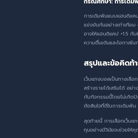
กรณีศึกษา: การเดิม
การเดิมพันแบบแฮนดิแคปเป
แข่งขันกันอย่างเท่าเทียม 
อาจให้แฮนดิแคป +1.5 กับท
ความตื่นเต้นและโอกาสใน
สรุปและข้อคิดท้
เว็บแทงบอลเป็นทางเลือก
สร้างรายได้เสริมได้ อย่
กับกิจกรรมนี้โดยไม่เกิด
ตัดสินใจที่ดีในการเดิมพัน
สุดท้ายนี้ การเลือกเว็บ
ทุนอย่างมีวินัยจะช่วยให