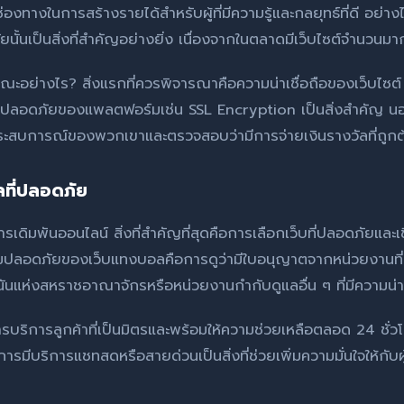
่องทางในการสร้างรายได้สำหรับผู้ที่มีความรู้และกลยุทธ์ที่ดี อย่
ั้นเป็นสิ่งที่สำคัญอย่างยิ่ง เนื่องจากในตลาดมีเว็บไซต์จำนวนมากที
กษณะอย่างไร? สิ่งแรกที่ควรพิจารณาคือความน่าเชื่อถือของเว็บ
ลอดภัยของแพลตฟอร์มเช่น SSL Encryption เป็นสิ่งสำคัญ นอกจ
ินประสบการณ์ของพวกเขาและตรวจสอบว่ามีการจ่ายเงินรางวัลที่ถู
ที่ปลอดภัย
การเดิมพันออนไลน์ สิ่งที่สำคัญที่สุดคือการเลือกเว็บที่ปลอดภัยและเชื่อ
ปลอดภัยของเว็บแทงบอลคือการดูว่ามีใบอนุญาตจากหน่วยงานที่มี
แห่งสหราชอาณาจักรหรือหน่วยงานกำกับดูแลอื่น ๆ ที่มีความน่าเช
ีการบริการลูกค้าที่เป็นมิตรและพร้อมให้ความช่วยเหลือตลอด 24 ชั่
การมีบริการแชทสดหรือสายด่วนเป็นสิ่งที่ช่วยเพิ่มความมั่นใจให้กับผ