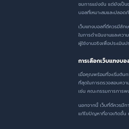
ชมการแข่งขัน แต่ยังเป็นช
บอลที่เหมาะสมและปลอดภัยน
เว็บแทงบอลที่ดีควรมีลั
ในการดำเนินงานและความป
ผู้ใช้งานจริงเพื่อประเม
การเลือกเว็บแทงบอล
เมื่อคุณพร้อมที่จะเริ่มต้น
ที่สุดในการตรวจสอบความ
เช่น คณะกรรมการการพนัน
นอกจากนี้ เว็บที่ดีควรม
แก้ไขปัญหาที่อาจเกิดขึ้น 