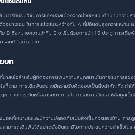
พันแฮนดิแคป
็นวิธีที่นิยมใช้ในการแทงบอลเนื่องจากช่วยให้แม้แต่ทีมที่มีควา
ตัวอย่างเช่น ในการแข่งขันระหว่างทีม A ที่มีอันดับสูงกว่าและทีม B ท
ีม B ซึ่งหมายความว่าทีม B จะเริ่มด้วยการนำ 1.5 ประตู การเดิมพ
การชนะได้อย่างมาก
ายบท
ที่น่าสนใจสำหรับผู้ที่ต้องการเพิ่มความสนุกสนานในการชมการแข
างไรก็ตาม การเดิมพันอย่างมีความรับผิดชอบเป็นสิ่งสำคัญที่จะทำ
ปัญหาทางการเงินหรืออารมณ์ การศึกษาและการวิเคราะห์ข้อมูลเป็นส
แทงบอลที่เหมาะสมและมีความปลอดภัยเป็นสิ่งที่ไม่ควรมองข้าม การด
้คุณสามารถเดิมพันได้อย่างยั่งยืนและมีโอกาสประสบความสำเร็จในร