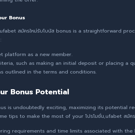
our Bonus
,ufabet สมัครใหม่รับโบนัส bonus is a straightforward pro
:
et platform as a new member.
teria, such as making an initial deposit or placing a qu
 outlined in the terms and conditions.
ur Bonus Potential
us is undoubtedly exciting, maximizing its potential re
me tips to make the most of your โปรโมชั่น,ufabet สมัครใ
ing requirements and time limits associated with the 