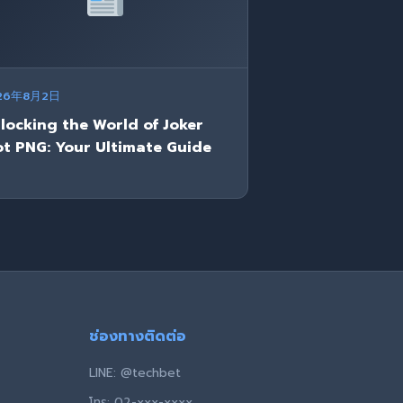
26年8月2日
locking the World of Joker
ot PNG: Your Ultimate Guide
ช่องทางติดต่อ
LINE: @techbet
โทร: 02-xxx-xxxx