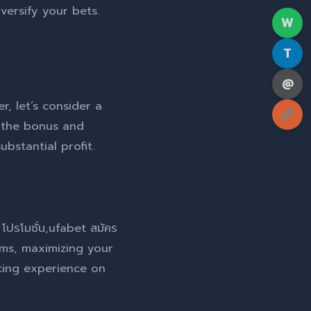
versify your bets.
W
T
@
er, let’s consider a
d the bonus and
bstantial profit.
ปรโมชั่น,ufabet สมัคร
rms, maximizing your
ting experience on