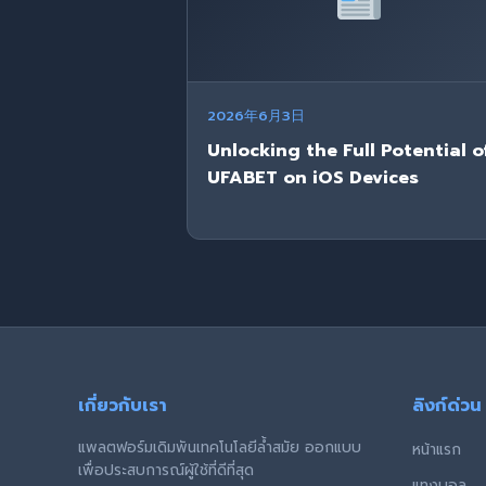
2026年6月3日
Unlocking the Full Potential o
UFABET on iOS Devices
เกี่ยวกับเรา
ลิงก์ด่วน
แพลตฟอร์มเดิมพันเทคโนโลยีล้ำสมัย ออกแบบ
หน้าแรก
เพื่อประสบการณ์ผู้ใช้ที่ดีที่สุด
แทงบอล