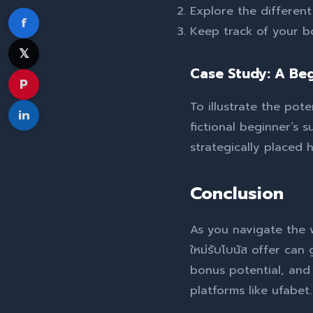
Explore the differen
f
Keep track of your b
𝕏
Case Study: A Beg
P
To illustrate the poten
in
fictional beginner’s
strategically placed h
Conclusion
As you navigate the w
ใหม่รับโบนัส offer ca
bonus potential, and
platforms like ufabet.