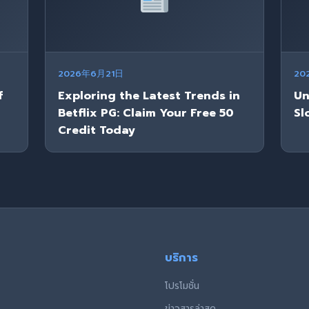
2026年6月21日
20
f
Exploring the Latest Trends in
Un
Betflix PG: Claim Your Free 50
Sl
Credit Today
บริการ
โปรโมชั่น
ข่าวสารล่าสุด