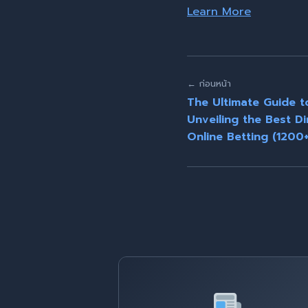
Learn More
← ก่อนหน้า
The Ultimate Guide to
Unveiling the Best Di
Online Betting (1200