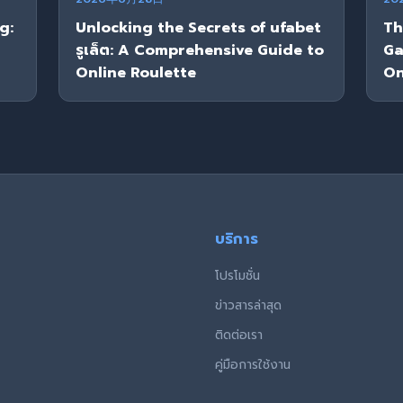
g:
Unlocking the Secrets of ufabet
Th
รูเล็ต: A Comprehensive Guide to
Ga
Online Roulette
On
บริการ
โปรโมชั่น
ข่าวสารล่าสุด
ติดต่อเรา
คู่มือการใช้งาน