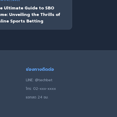
e Ultimate Guide to SBO
me: Unveiling the Thrills of
line Sports Betting
ช่องทางติดต่อ
LINE: @techbet
โทร: 02-xxx-xxxx
แชทสด 24 ชม.