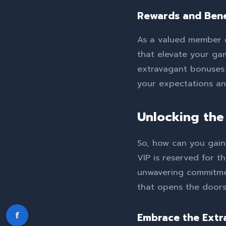
Rewards and Bene
As a valued member of
that elevate your ga
extravagant bonuses 
your expectations an
Unlocking the 
So, how can you gain 
VIP is reserved for 
unwavering commitmen
that opens the doors
f
Embrace the Extr