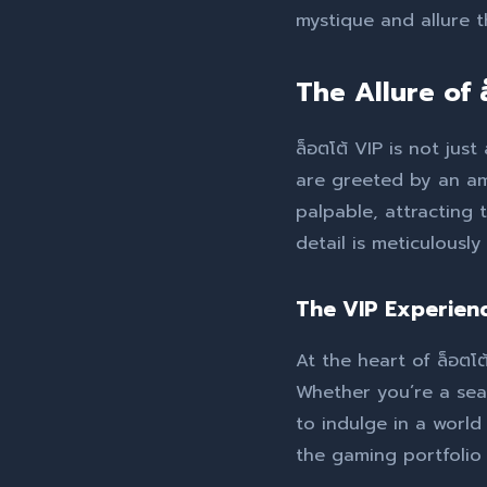
mystique and allure t
The Allure of 
ล็อตโต้ VIP is not jus
are greeted by an amb
palpable, attracting
detail is meticulousl
The VIP Experien
At the heart of ล็อตโ
Whether you’re a seas
to indulge in a world 
the gaming portfolio a