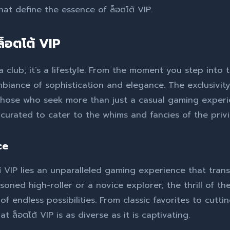
hat define the essence of ล็อตโต้ VIP.
ล็อตโต้ VIP
t a club; it’s a lifestyle. From the moment you step into 
iance of sophistication and elegance. The exclusivity o
 those who seek more than just a casual gaming experi
y curated to cater to the whims and fancies of the priv
ce
ต้ VIP lies an unparalleled gaming experience that tran
oned high-roller or a novice explorer, the thrill of 
of endless possibilities. From classic favorites to cutt
t ล็อตโต้ VIP is as diverse as it is captivating.