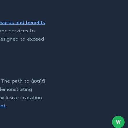
ewards and benefits
rge services to
 designed to exceed
 The path to ล็อตโต้
 demonstrating
clusive invitation
ent
.
W