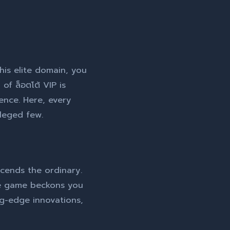
this elite domain, you
f ล็อตโต้ VIP is
ence. Here, every
ileged few.
scends the ordinary.
the game beckons you
ing-edge innovations,