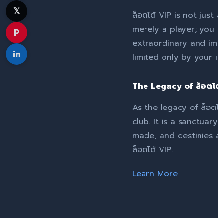
𝕏
ล็อตโต้ VIP is not jus
merely a player; you
P
extraordinary and im
in
limited only by your 
The Legacy of ล็อตโต
As the legacy of ล็อต
club. It is a sanctua
made, and destinies a
ล็อตโต้ VIP.
Learn More