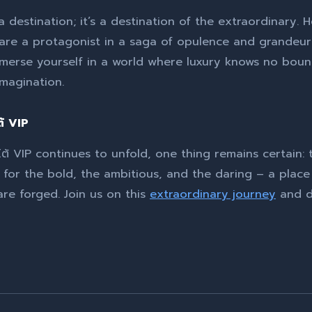
t a destination; it’s a destination of the extraordinary.
 are a protagonist in a saga of opulence and grandeur
merse yourself in a world where luxury knows no bou
imagination.
้ VIP
โต้ VIP continues to unfold, one thing remains certain: 
ry for the bold, the ambitious, and the daring – a plac
re forged. Join us on this
extraordinary journey
and d