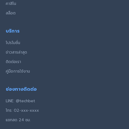
คาสิโน
สล็อต
บริการ
โปรโมชั่น
ข่าวสารล่าสุด
ติดต่อเรา
คู่มือการใช้งาน
ช่องทางติดต่อ
LINE: @techbet
โทร: 02-xxx-xxxx
แชทสด 24 ชม.