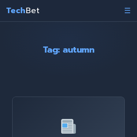
Tech
Bet
☰
Tag:
autumn