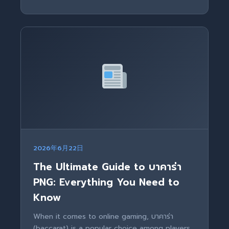
2026年6月22日
The Ultimate Guide to บาคาร่า
PNG: Everything You Need to
Know
When it comes to online gaming, บาคาร่า
(baccarat) is a popular choice among players