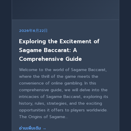
2026年6月22日
Exploring the Excitement of
Sagame Baccarat: A
Comprehensive Guide
Welcome to the world of Sagame Baccarat,
where the thrill of the game meets the
convenience of online gambling. In this
comprehensive guide, we will delve into the
intricacies of Sagame Baccarat, exploring its
history, rules, strategies, and the exciting
opportunities it offers to players worldwide.
The Origins of Sagame...
อ่านเพิ่มเติม →