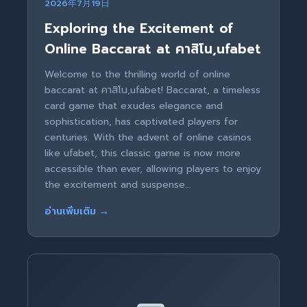
2026年7月19日
Exploring the Excitement of
Online Baccarat at คาสิโน,ufabet
Welcome to the thrilling world of online
baccarat at คาสิโน,ufabet! Baccarat, a timeless
card game that exudes elegance and
sophistication, has captivated players for
centuries. With the advent of online casinos
like ufabet, this classic game is now more
accessible than ever, allowing players to enjoy
the excitement and suspense...
อ่านเพิ่มเติม →