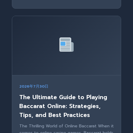
2026年7月30日
The Ultimate Guide to Playing
Baccarat Online: Strategies,
Tips, and Best Practices
The Thrilling World of Online Baccarat When it
comes to online casino games, Baccarat holds