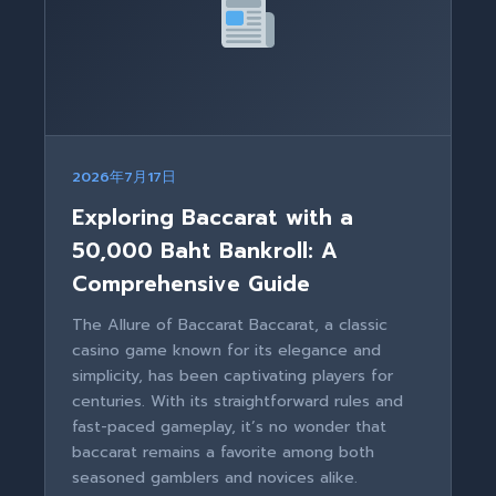
2026年7月17日
Exploring Baccarat with a
50,000 Baht Bankroll: A
Comprehensive Guide
The Allure of Baccarat Baccarat, a classic
casino game known for its elegance and
simplicity, has been captivating players for
centuries. With its straightforward rules and
fast-paced gameplay, it’s no wonder that
baccarat remains a favorite among both
seasoned gamblers and novices alike.