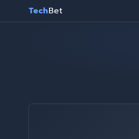
Tech
Bet