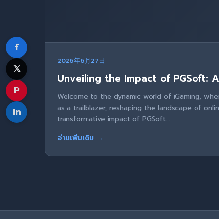
f
2026年6月27日
𝕏
Unveiling the Impact of PGSoft: 
P
Welcome to the dynamic world of iGaming, where
as a trailblazer, reshaping the landscape of onl
in
transformative impact of PGSoft...
อ่านเพิ่มเติม →