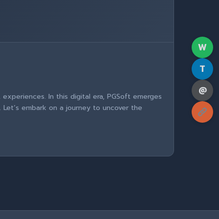
W
T
@
xperiences. In this digital era, PGSoft emerges
s. Let’s embark on a journey to uncover the