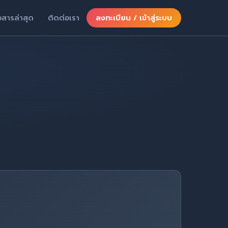
วสารล่าสุด
ติดต่อเรา
ลงทะเบียน / เข้าสู่ระบบ