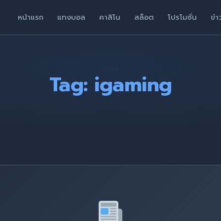
หน้าแรก
แทงบอล
คาสิโน
สล็อต
โปรโมชั่น
ข่า
Tag:
igaming