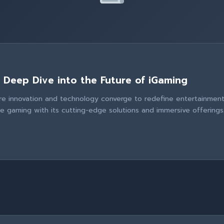
A Deep Dive into the Future of iGaming
 innovation and technology converge to redefine entertainment e
ine gaming with its cutting-edge solutions and immersive offering