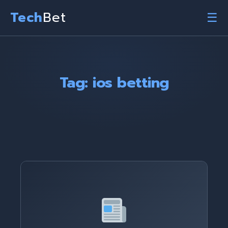
Tech
Bet
☰
Tag:
ios betting