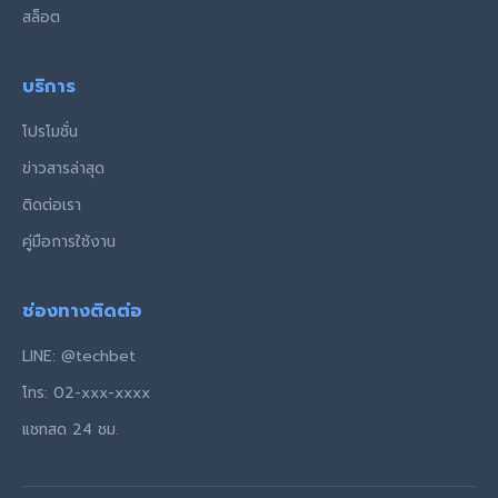
สล็อต
บริการ
โปรโมชั่น
ข่าวสารล่าสุด
ติดต่อเรา
คู่มือการใช้งาน
ช่องทางติดต่อ
LINE: @techbet
โทร: 02-xxx-xxxx
แชทสด 24 ชม.