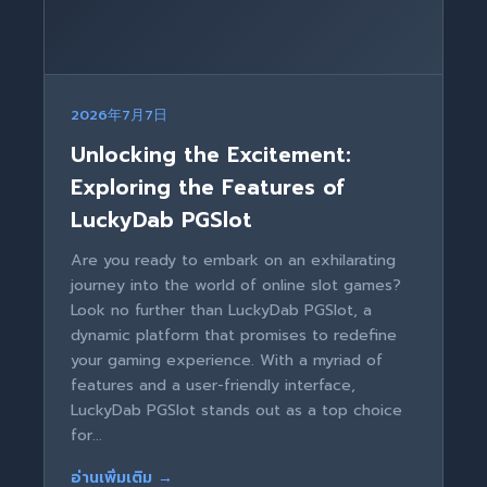
2026年7月7日
Unlocking the Excitement:
Exploring the Features of
LuckyDab PGSlot
Are you ready to embark on an exhilarating
journey into the world of online slot games?
Look no further than LuckyDab PGSlot, a
dynamic platform that promises to redefine
your gaming experience. With a myriad of
features and a user-friendly interface,
LuckyDab PGSlot stands out as a top choice
for...
อ่านเพิ่มเติม →