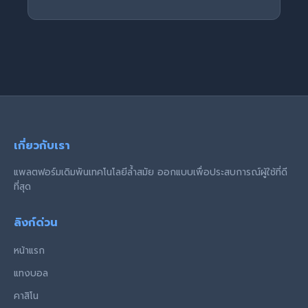
เกี่ยวกับเรา
แพลตฟอร์มเดิมพันเทคโนโลยีล้ำสมัย ออกแบบเพื่อประสบการณ์ผู้ใช้ที่ดี
ที่สุด
ลิงก์ด่วน
หน้าแรก
แทงบอล
คาสิโน