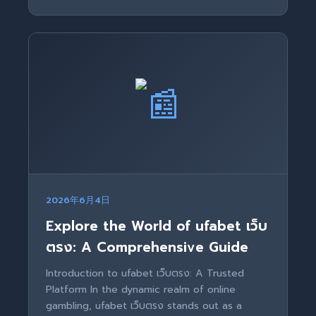
2026年6月4日
Explore the World of ufabet เว็บ
ตรง: A Comprehensive Guide
Introduction to ufabet เว็บตรง: A Trusted
Platform In the dynamic realm of online
gambling, ufabet เว็บตรง stands out as a