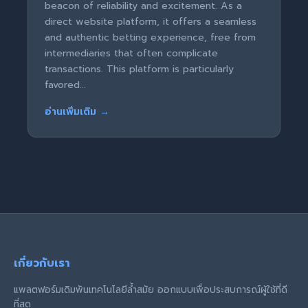
beacon of reliability and excitement. As a
direct website platform, it offers a seamless
and authentic betting experience, free from
intermediaries that often complicate
transactions. This platform is particularly
favored...
อ่านเพิ่มเติม →
เกี่ยวกับเรา
แพลตฟอร์มเดิมพันเทคโนโลยีล้ำสมัย ออกแบบเพื่อประสบการณ์ผู้ใช้ที่ดี
ที่สุด