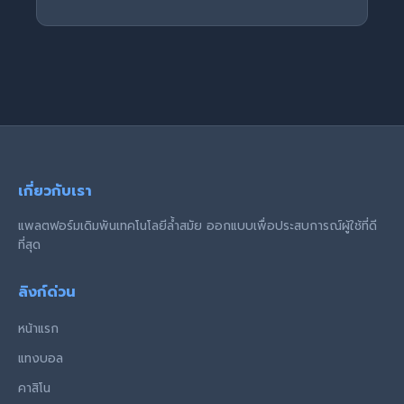
เกี่ยวกับเรา
แพลตฟอร์มเดิมพันเทคโนโลยีล้ำสมัย ออกแบบเพื่อประสบการณ์ผู้ใช้ที่ดี
ที่สุด
ลิงก์ด่วน
หน้าแรก
แทงบอล
คาสิโน