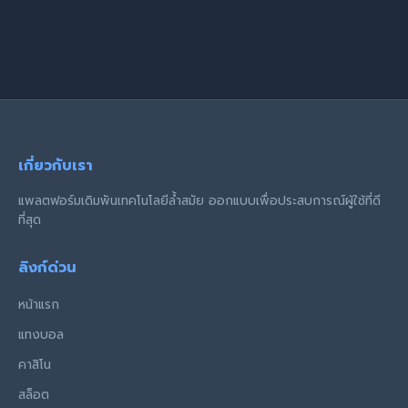
เกี่ยวกับเรา
แพลตฟอร์มเดิมพันเทคโนโลยีล้ำสมัย ออกแบบเพื่อประสบการณ์ผู้ใช้ที่ดี
ที่สุด
ลิงก์ด่วน
หน้าแรก
แทงบอล
คาสิโน
สล็อต