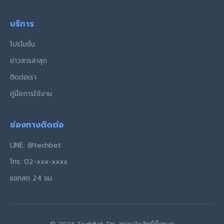
บริการ
โปรโมชั่น
ข่าวสารล่าสุด
ติดต่อเรา
คู่มือการใช้งาน
ช่องทางติดต่อ
LINE: @techbet
โทร: 02-xxx-xxxx
แชทสด 24 ชม.
© 2024 TechBet TH. สงวนลิขสิทธิ์ทั้งหมด