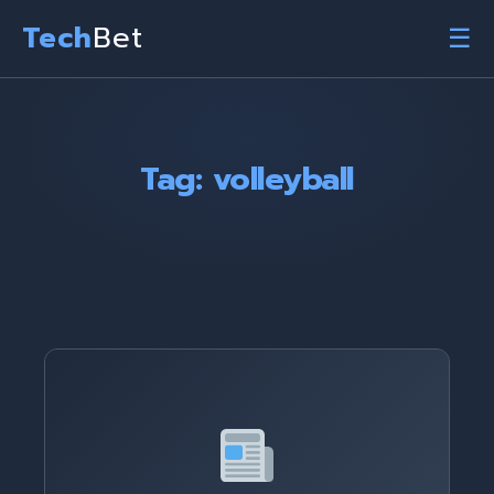
Tech
Bet
☰
Tag:
volleyball