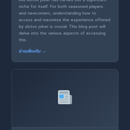
niche for itself. For both seasoned players
and newcomers, understanding how to
access and maximize the experience offered
by slotxo joker is crucial. This blog post will
delve into the various aspects of accessing
this...
อ่านเพิ่มเติม →