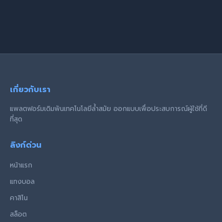
เกี่ยวกับเรา
แพลตฟอร์มเดิมพันเทคโนโลยีล้ำสมัย ออกแบบเพื่อประสบการณ์ผู้ใช้ที่ดี
ที่สุด
ลิงก์ด่วน
หน้าแรก
แทงบอล
คาสิโน
สล็อต