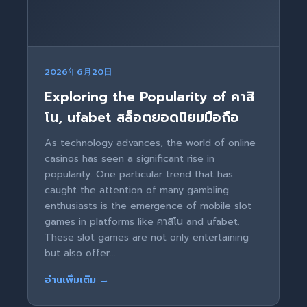
2026年6月20日
Exploring the Popularity of คาสิ
โน, ufabet สล็อตยอดนิยมมือถือ
As technology advances, the world of online
casinos has seen a significant rise in
popularity. One particular trend that has
caught the attention of many gambling
enthusiasts is the emergence of mobile slot
games in platforms like คาสิโน and ufabet.
These slot games are not only entertaining
but also offer...
อ่านเพิ่มเติม →