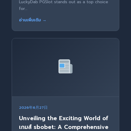
LuckyDab PGSlot stands out as a top choice
for...
อ่านเพิ่มเติม →
2026年6月27日
Unveiling the Exciting World of
เกมส์ sbobet: A Comprehensive